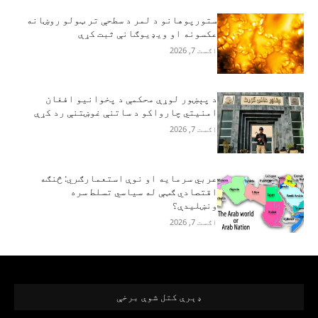
ستورپوهانو د لمر د سطحې تر ټولو روښانه
عکسونه او ویډیوګانې ثبت کړې
اګست 7, 2026
د پېښور لوړې محکمې د پخوانیو افغان
امنیتي چارواکو د ساتنې غوښتنې رد کړې
اګست 7, 2026
عربي سرمایه او نوې استعمارګري: څنګه
اقتصادي ګټې له سیاسي تسلط سره
ونښلیدې؟
اګست 7, 2026
ډېرې کتل شوې برخې