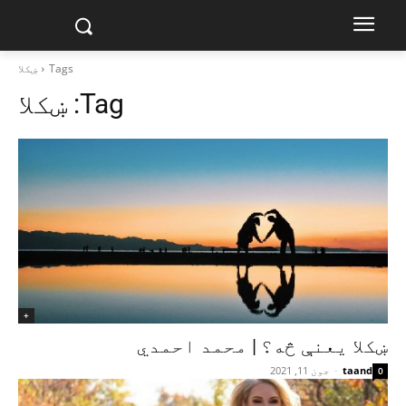
Tags
ښکلا
Tag:
ښکلا
+
ښکلا یعنې څه؟ | محمد احمدي
taand
-
جون 11, 2021
0