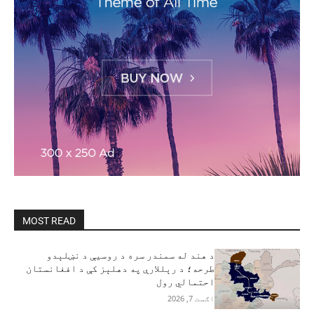
MOST READ
د هند له سمندر سره د روسیې د نښلېدو
طرحه؛ د رېللارې په دهلېز کې د افغانستان
احتمالي رول
اګست 7, 2026