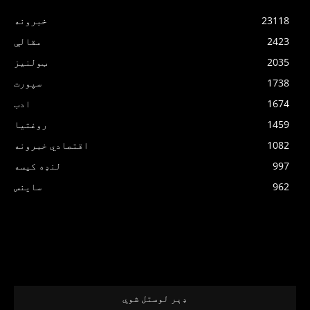
23118
خبرونه
2423
مقالې
2035
ټولنیز
1738
سپورت
1674
ادب
1459
روغتیا
1082
اقتصادي خبرونه
997
لنډه کیسه
962
ساینس
ډېر لوستل شوي