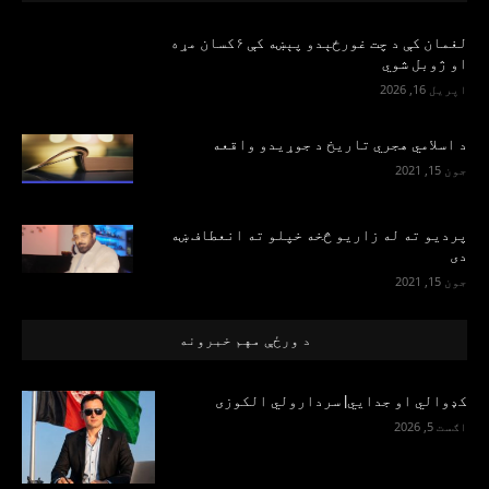
لغمان کې د چت غورځېدو پېښه کې ۶کسان مړه
او ژوبل شوي
اپریل 16, 2026
د اسلامي هجري تاریخ د جوړیدو واقعه
جون 15, 2021
پرديو ته له زاريو څخه خپلو ته انعطاف ښه
دی
جون 15, 2021
د ورځې مهم خبرونه
کډوالي او جدايي| سردارولي الکوزی
اګست 5, 2026