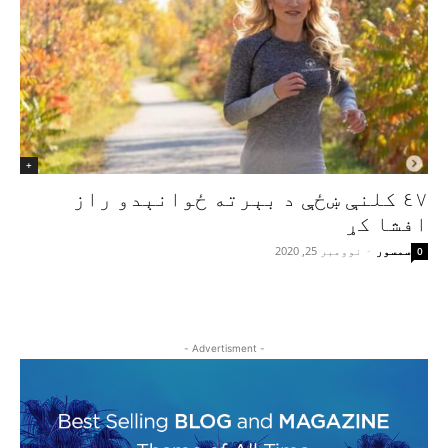
+
٤٧ کلنې ښځې د بېرته ځوانېدو راز
افشا کړ
سمسور
-
نوومبر 25, 2020
0
- Advertisment -