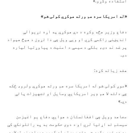
استفاده وکړو.»
«
له امریکا سره هم ورته هوکړې کولی شو
»
دفاع وزیر هڅه وکړه د دې هوکړې په اړه نړیوالې
اندېښنې راکمې کړي او ویې ویل چې دا تړون د هېڅ هېواد
پر ضد نه دی، بلکې د سیمې د امنیت د پیاوړتیا لپاره
دی.
هغه زیاته کړه:
«موږ کولی شو له امریکا سره هم ورته هوکړې ولرو، ځکه
چې دلته لا هم ډېر امریکايي وسایل او تجهیزات پاتې
دي.»
مجاهد وویل چې افغانستان د هوايي دفاع یو اغېزمن
سیستم ته اړتیا لري او د دوی حکومت به په راتلونکي کې
په دې غور وکړي چې دغه سیستم له کومو هېوادونو ترلاسه