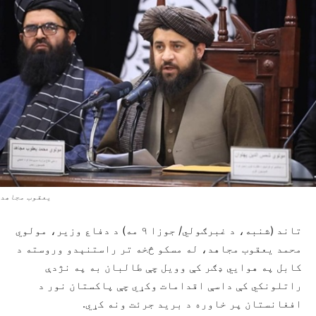
یعقوب مجاهد
تاند (شنبه، د غبرګولي/ جوزا ۹ مه) د دفاع وزیر، مولوي
محمد یعقوب مجاهد، له مسکو څخه تر راستنېدو وروسته د
کابل په هوايي ډګر کې وویل چې طالبان به په نژدې
راتلونکي کې داسې اقدامات وکړي چې پاکستان نور د
افغانستان پر خاوره د برید جرئت ونه کړي.