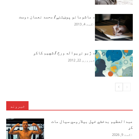
د ماشومانو پوښتنې/ محمد نعمان دوست
اګست 4, 2013
د ژبو نړيواله ورځ / شهيم کاکړ
فبروري 22, 2012
خبرونه
عبدالعظیم بدخشي خپل بیلاروسي سیال مات
کړ
اګست 9, 2026