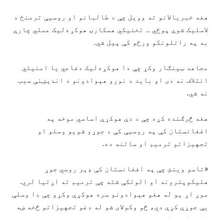
هغه خبریالانو ته وویل چې د طالبانو او روسیې ترمنځ د
لاسلیک شوې پوځي ـ تخنیکي همکارۍ هوکړه‌لیک عملي چارې
به په راتلونکو ورځو کې پیل شي.
مجاهد ټینګار وکړ چې دا هوکړه‌لیک دفاعي یا امنیتي
ائتلاف نه دی او باید د نورو هېوادونو د اندېښنې سبب
نه شي.
هغه څرګنده کړه چې د دې هوکړې اساسي موخه په
افغانستان کې په روسيې کې د جوړو شویو وسلو او
تجهیزاتو ترمیم او ساتنه ده.
«تاسو وینئ چې په افغانستان کې ډېر روسي جوړ
هلیکوپترونه او الوتکې شته چې ترمیم ته اړتیا لري.
موږ اړ یو له هغو هېوادونو سره هوکړې وکړو چې دا وسلې
یې جوړې کړې دي، څو وکولای شو له دغو تجهیزاتو څخه ښه