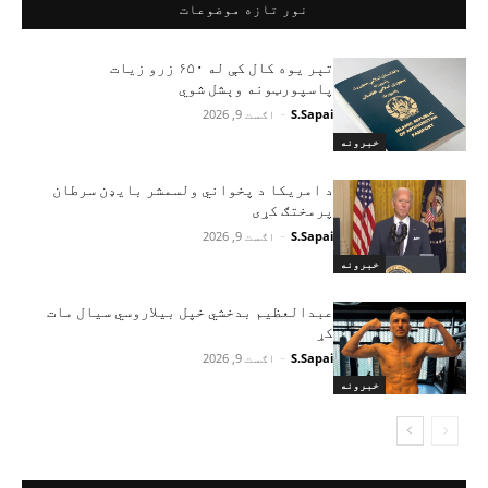
نور تازه موضوعات
تېر یوه کال کې له ۶۵۰ زرو زیات
پاسپورټونه وېشل شوي
S.Sapai
-
اګست 9, 2026
خبرونه
د امریکا د پخواني ولسمشر بایډن سرطان
پرمختګ کړی
S.Sapai
-
اګست 9, 2026
خبرونه
عبدالعظیم بدخشي خپل بیلاروسي سیال مات
کړ
S.Sapai
-
اګست 9, 2026
خبرونه