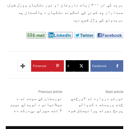
برید کې تر ۴۰۰ زیات ناروغان او نور ملکیان ووزل شول.
همداراز په کونړ کې لسګونه ملکیان د پاکستان په
بریدونو کې وژل شوي دي.
E-mail
LinkedIn
Twitter
Facebook
Pinterest
X
Facebook
Previous article
Next article
تورخم دروازه له ۴ورځني
نورستان کې سیند ته د
ځنډ وروسته د کډوالو
سېلانیانو د لوېدلي موټر
پرمخ بېرته پرانیستل شوه
۴ تنه سپرلي بې‌درکه ده