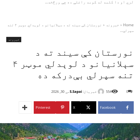
لري او دا کلمه له کومه راغلې ده چې ورڅخه...