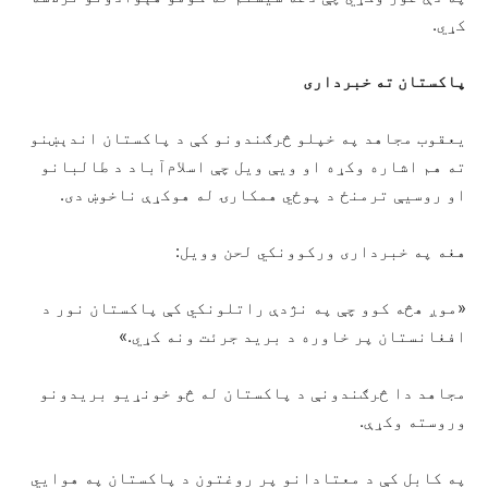
کړي.
پاکستان ته خبرداری
یعقوب مجاهد په خپلو څرګندونو کې د پاکستان اندېښنو
ته هم اشاره وکړه او ویې ویل چې اسلام‌آباد د طالبانو
او روسیې ترمنځ د پوځي همکارۍ له هوکړې ناخوښ دی.
هغه په خبرداری ورکوونکي لحن وویل:
«موږ هڅه کوو چې په نژدې راتلونکي کې پاکستان نور د
افغانستان پر خاوره د برید جرئت ونه کړي.»
مجاهد دا څرګندونې د پاکستان له څو خونړیو بریدونو
وروسته وکړې.
په کابل کې د معتادانو پر روغتون د پاکستان په هوايي