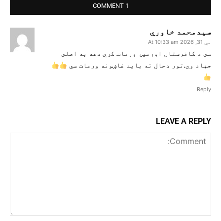
1 COMMENT
سیدمحمد خاوري
مې 31, 2026 At 10:33 am
سي د کافرستان اورمیږ ورمات کړي دغه به اصلي
جهاد وي.تور دجال ته باید غاښونه ورمات سي
Reply
LEAVE A REPLY
Comment: