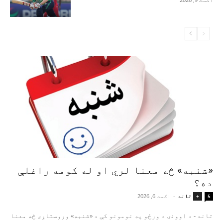
«شنبه» څه معنا لري او له کومه راغلې
ده؟
تاند
-
اګست 6, 2026
+
5
تاند - د اوونۍ د ورځو په نومونو کې د «شنبه» وروستاړی څه معنا