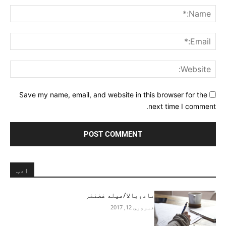
me:*
ail:*
ite:
Save my name, email, and website in this browser for the
next time I comment.
ادب
مادوبالا/هیله غضنفر
فبروري 12, 2017