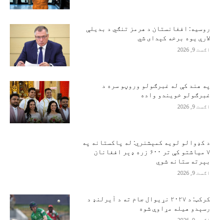
روسیه: افغانستان د هرمز تنګي د بدیلې
لارې یوه برخه کېدای شي
اګست 9, 2026
په هند کې له غبرګولو وروڼو سره د
غبرګولو خویندو واده
اګست 9, 2026
د کډوالو لویه کمېشنري: له پاکستانه په
۷ میاشتو کې تر ۶۰۰ زره ډېر افغانان
بېرته ستانه شوي
اګست 9, 2026
کرکټ: د ۲۰۲۷ نړیوال جام ته د آیرلنډ د
رسېدو هیله مړاوې شوه
اګست 9, 2026