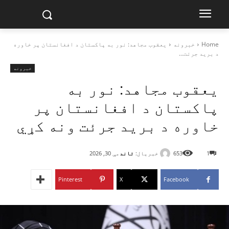
Home
خبرونه
یعقوب مجاهد: نور به پاکستان د افغانستان پر خاوره
د برید جرئت...
خبرونه
یعقوب مجاهد: نور به
پاکستان د افغانستان پر
خاوره د برید جرئت ونه کړي
خبریال:
تاند
1
653
مې 30, 2026
Pinterest
X
Facebook