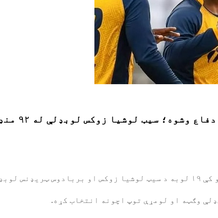
شوه؛ سیټ لوشیا زوکس لوبډلې له ۹۲ منډو دفاع وکړه
 ترسره شوه.
لې وګټه او لومړې توپ اچونه انتخاب کړه.