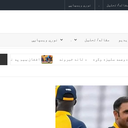
قاله/ تحلیل
.
نورې ویبپاڼې
یدیو
مقاله/ تحلیل
.
نورې ویبپاڼې
یل کې دوهمه سلیزه وکړه
د تاند خبرونه
افغان ټیم په نړیوال ۲۰ اوریز جام کې له انګ