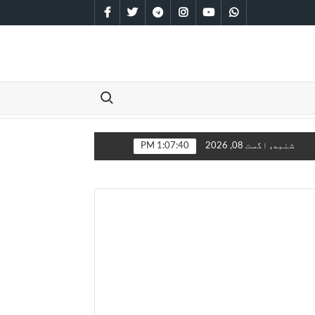
facebook
twitter
telegram
instagram
youtube
whatsapp
Search for:
لیستان سره مخامخ کېږي
شنبه, اگست 08, 2026
1:07:40 PM