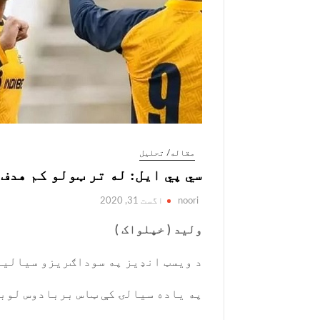
مقاله/ تحلیل
سي پي ایل: له تر ټولو کم هدف دفاع و
noori
اگست 31, 2020
ولید ( خپلواک )
د ویسټ انډيز په سوداګریزو سیالیو کې ۱۹ لوبه د سيټ لوشیا زوکس او بربادوس ټریډنس لوبډلو ترمنځ
په یاده سیالۍ کې ټاس بربادوس لوبډ