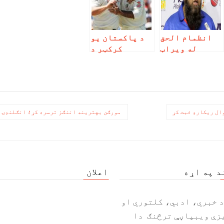
انظمام الحق
د پاکستان یو
له ویراټ
کرکټر د
کهولي دفاع
اسټرالیا له
وکړه
شین وارن څخه
دفاع وکړه
ال ریکارډ ثبت کړ
مورګن بهترینه اننګز ترسره کړ؛ انګلنډۍ ل
د په اړه
اعلان
د خبري، ادبي، کلتوري او
زې ویبپاڼې ترڅنګ دا