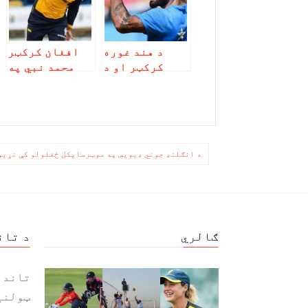
د هند غوره
افغان کرکټر
کرکټر او د
محمد نبي په
منډو ماشین
سي پي ایل کې
لوبغاړي
ریکارډ جوړ
ستاینه وشوه
کړ، ۲۰۲۰
زیږدیز یې
بختور ښکاري
ليکنه
د انګلنډ جوني ډیویس په موټرسایکل ځغلولو کې نړیو
چليدنه
ګالري
د تان
تاند 
ټولنی