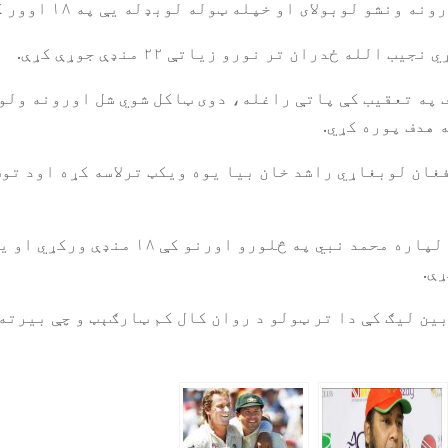
او خپله ټوله لوبډله یې په ۱۸ اوور کې په ۹۲ منډو کې له لاسه ورکړه.
له ځدران تر نورو زیاتې ۲۲ منډې جوړې کړې.
ان لوبغاړي راشد خان بیا یوه ویکټ ترلاسه کړه اود توپ
همدا شان بیا د لوشیا زوکس لوبډلې لپاره مح
ې.
بین لیګ کې دا تر ټولو د روان کال کم ټارګېټ و چې بیرته