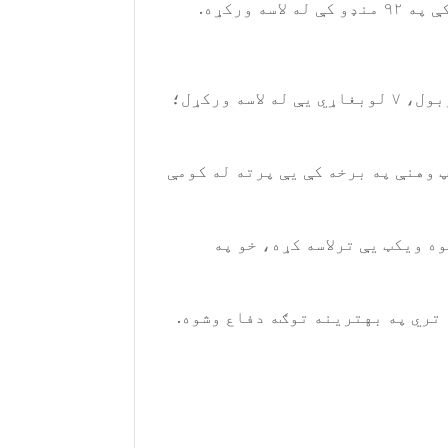
بربادوس ټریډنس، لوبډله د یاد هدف په تعقیب کې پاتې راغله، دوی ټاکل شوي شل اورونه ولوبول، ۷ لوبغاړي یې له لاسه ورکړل؛
 وهنې په برخه کې یې پرته له کومې
مد نبي په څلورو اورنو کې ۱۸ منډې ورکړي او یوه ویکټ یې ترلاسه کړه، خو په
 تري په بهترینه توګه دفاع وشوه.