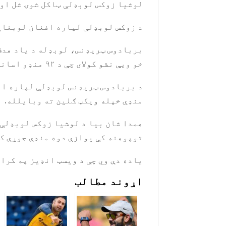
لوشیا زوکس لوبډلې ټاکل شوۍ شل اورونه ونشو لوبولای 
د زوکس لوبډلې لپاره افغان لوبغاړي نجیب ال
خو ویې نشو کولای چې د ۹۲ منډو اسانه هدف پوره کړي.
د بربادوس ټریډنس لوبډلې لپاره افغ
منډې خپله ویکټ ګلین ته وبایلله.
توپوهنه کې یوازې دوه منډې جوړې کړ
یاده دې وي چې د ویسټ انډيز په کرا
اړوند مطالب