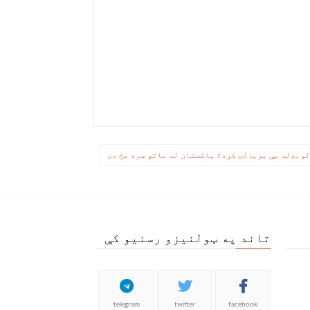
وبډله یې بریالۍ کړه؛ پاکستان له ماتو سره مخ دی
تاند په ټولنیزو رسنیو کې
telegram
twitter
facebook