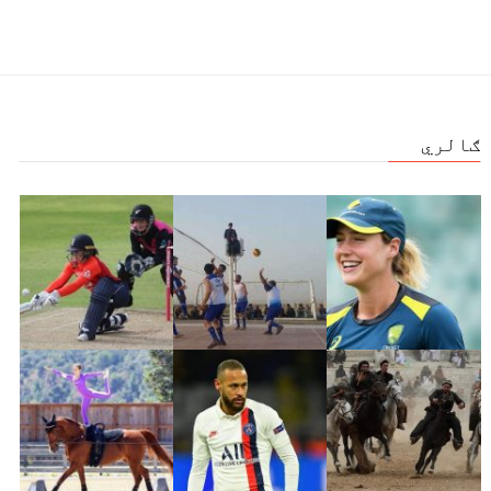
ګالري