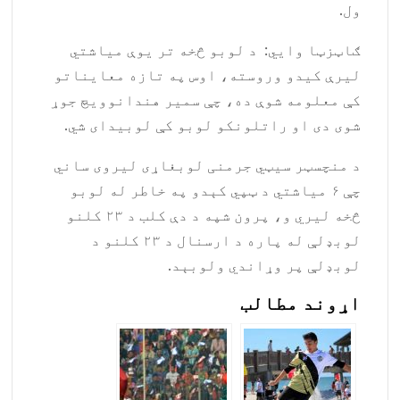
ول.
ګاټزټا ‌وایي: د لوبو څخه تر یوې میاشتي
لیرې کیدو وروسته، اوس په تازه معایناتو
کې معلومه شوې ده، چې سمیر هندانوویچ جوړ
شوی دی او راتلونکو لوبو کې لوبیدای شي.
د منچسټر سیټي جرمنی لوبغاړی لیروی ساني
چې ۶ میاشتي د ټپي کېدو په خاطر له لوبو
څخه لیري و، پرون شپه د دې کلب د ۲۳ کلنو
لوبډلې له پاره د ارسنال د ۲۳ کلنو د
لوبډلې پر وړاندي ولوبېد.
اړوند مطالب