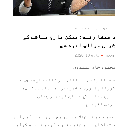
.
فوټبال
له میدانه
د فیفا رئیس: ممکن مارچ میاشت کې
ځينې سیالۍ لغوه شي
noori
مارچ 13, 2020
محمود خان منندوی
د فیفا رئیس اینفانټینو تائید کړه، چې د
کرونا وایروس د خپریدو له امله ممکن په
مارچ میاشت کي د ملي لوبډلو ځینې
لوبې لغوه شي
هغه د دې تر څنګ وویل، چي د ډېر وخت له پاره
د تماشاچیانو څخه بغیر د لوبو ترسره کولو