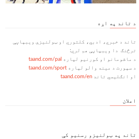
د تاند په اړه
تاند د خبري، ادبي، کلتوري او ټولنیزې ویبپاڼې
ترڅنګ دا ویبپاڼې هم لري:
د ماشومانو او کورنیو لپاره
taand.com/pal
د سپورت د مینه والو لپاره
taand.com/sport
او انګلیسي تاند
taand.com/en
اعلان
تاند په ټولنیزو رسنیو کې