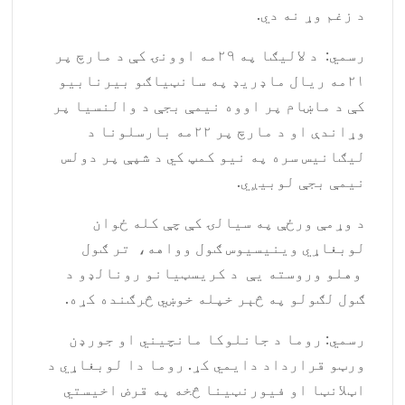
د زغم وړ نه دي.
رسمي: د لالیګا په ۲۹مه اوونۍ کې د مارچ پر
۲۱مه ریال ماډریډ په سانټیاګو بیرنابیو
کې د ماښام پر اووه نیمې بجې د والنسیا پر
وړاندې او د مارچ پر ۲۲مه بارسلونا د
لیګانیس سره په نیو کمپ کي د شپې پر دولس
نیمې بجې لوبیږي.
د وړمې ورځې په سیالۍ کې چې کله ځوان
لوبغاړي وینیسیوس ګول وواهه، تر ګول
وهلو وروسته یې د کریسټیانو رونالډو د
ګول لګولو په څېر خپله خوښي څرګنده کړه.
رسمي: روما د جانلوکا مانچيني او جورډن
ورټو قرارداد دایمي کړ. روما دا لوبغاړي د
اټلانټا او فیورنټینا څخه په قرض اخیستي