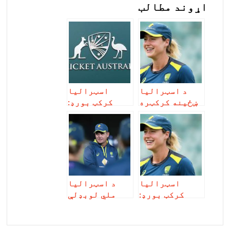
اړوند مطالب
د اسټرالیا
اسټرالیا
ښځینه کرکټره
کرکټ بورډ:
الیس پیري ټپي
موږ په لوبډله
ده
کې هېڅ بدلون
نه غواړو
اسټرالیا
د اسټرالیا
کرکټ بورډ:
ملي لوبډلې
موږ الیس پیري
اجرائیوي
ته اړتیا لرو،
عمومي مدیر:
هغه پياوړې
متیو موټ