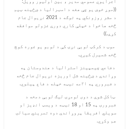
اجرایوي عمومي مدیر ، بین اولیور وویل:
((موږ خوښ یو چې هغه د اسټرالیا د ښځېنه ټیم
د مشر روزونکي په توګه د 2021 نړیوال جام
څخه هاخوا د خپلې کاري دورې غزولو موافقه
کړې.))
موټ د کرکټ لوبې نړۍ کې د لوبو یو غوره کوچ
څخه شمیرل کیږي.
دفاعي چیمپینز استرالیا د هندوستان په
وړاندې د ښځینه شل اوریزه نړیوال جام څخه
د فبروري په ۲۱مه نیټه خپله د فاع پیلوي.
ټاکل شوې د دوی لومړۍ لیګ لوبې دمخه د
فبرورۍ په 15 او 18 نېټه د ویسټ انډیز او
سویلي افریقا پروړاندې دوه تمریني سیالۍ
هم وکړي.