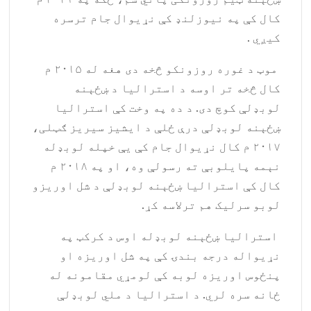
کال کې په نیوزلنډ کې نړیوال جام ترسره
کيږي .
موټ د غوره روزونکو څخه دی هغه له ۲۰۱۵ م
کال څخه تر اوسه د استراليا د ښځېنه
لوبډلې کوچ دی. د ده په وخت کې استرالیا
ښځېنه لوبډلې درې ځلې د ایشیز سیریز ګټلی،
۲۰۱۷ م کال نړیوال جام کې یې خپله لوبډله
نېمه پایلوبې ته رسولې وه، او په ۲۰۱۸ م
کال کې استراليا ښځېنه لوبډلې د شل اوریزو
لوبو سرلیک هم ترلاسه کړ.
استراليا ښځېنه لوبډله اوس د کرکټ په
نړیواله درجه بندۍ کې په شل اوریزه او
پنځوس اوریزه لوبه کې لومړي مقامونه له
ځانه سره لري. د استرالیا د ملي لوبډلې