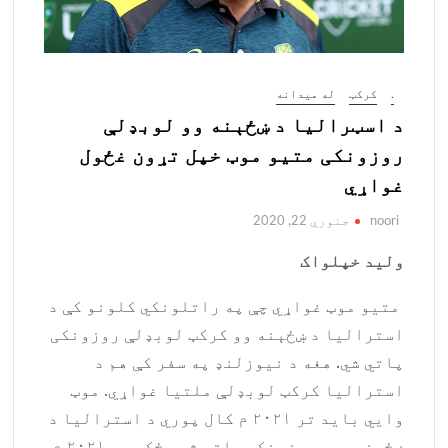
.
کرکټ
له میدانه
د اسټرالیا د ښځېنه وو لوبډلې
روزونکی متیو موټ خپل تړون غځول
غواړي
noori
جنوري 22, 2020
ولید خپلواک
متیو موټ غواړي چې په راتلونکي کلونو کې د
استراليا د ښځېنه وو کرکټ لوبډلې روزونکی
پاتي شي. هغه د نیوزلنډ په سفر کې هم د
استرالیا کرکټ لوبډلې ملتیا غواړي. موټ
وایي باید تر ۲۰۲۱ م کال پوري د استراليا د
ښځېنه ټیم روزونکی پاتي شم، ځکه په ۲۰۲۱ م