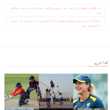
لوبغاړې ده
پیاوړی
ليکنه
د انګلنډ مخکښ ال رونډر له آی سي سي څخه د کال غوره جایزه ترلاسه
روزنکی دی
کړه
چليدنه
د کرکټ نامتو مبصر بیشوپ: شفیق الله غفاري او ابراهیم ځدراڼ ښه
راتلونکی لري
ګالري