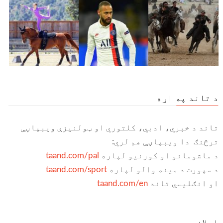
د تاند په اړه
تاند د خبري، ادبي، کلتوري او ټولنیزې ویبپاڼې
ترڅنګ دا ویبپاڼې هم لري:
د ماشومانو او کورنیو لپاره
taand.com/pal
د سپورت د مینه والو لپاره
taand.com/sport
او انګلیسي تاند
taand.com/en
اعلان