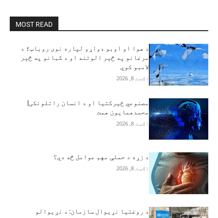
MOST READ
د هوا او اوبو دواړو لپاره نوی روباټ؛ د
مرغانو په څېر الوتنه او د کبانو په څېر
لامبو کوي
اګست 8, 2026
مصنوعي ځیرکتیا او د انسان راتلونکی|
محمدهمایون همت
اګست 8, 2026
د زړه د حملې مهم عوامل څه دي؟
اګست 8, 2026
د روغتیا نړیوال سازمان: د نړیوالو