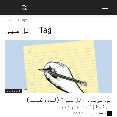
Tags
اتل سپی
Tag:
اتل سپی
لنډه کیسه
بي نومه، اتل سپي؟ (لنډه کیسه)
لیکوال: خالق رشید
taand
-
نوومبر 2, 2019
0