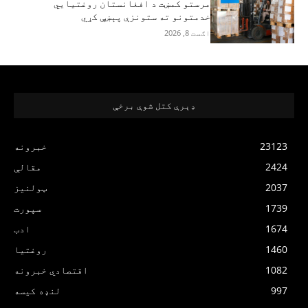
مرستو کمښت د افغانستان روغتیايي
خدمتونو ته ستونزې پېښې کړي
اګست 8, 2026
ډېرې کتل شوې برخې
23123
خبرونه
2424
مقالې
2037
ټولنیز
1739
سپورت
1674
ادب
1460
روغتیا
1082
اقتصادي خبرونه
997
لنډه کیسه