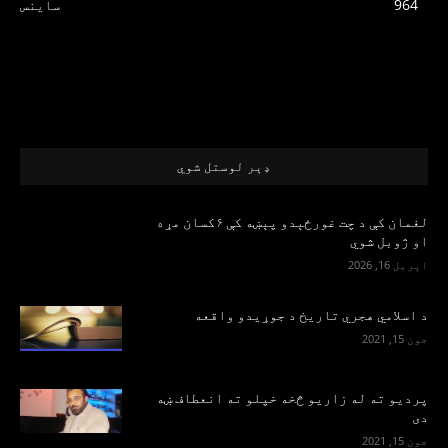
964
ساینس
ډېر لوستل شوي
لغمان کې د چت غورځېدو پېښه کې ۶کسان مړه
او ژوبل شوي
اپریل 16, 2026
د اسلامي هجري تاریخ د جوړیدو واقعه
جون 15, 2021
پرديو ته له زاريو څخه خپلو ته انعطاف ښه
دی
جون 15, 2021