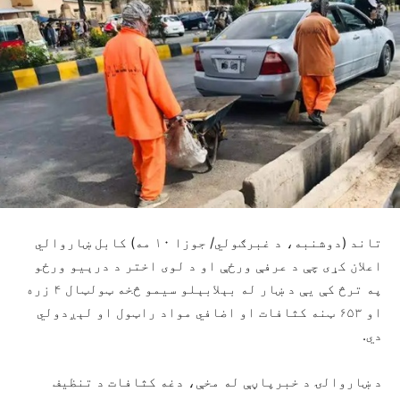
تاند (دوشنبه، د غبرګولي/ جوزا ۱۰ مه) کابل ښاروالي
اعلان کړی چې د عرفې ورځې او د لوی اختر د درېیو ورځو
په ترڅ کې یې د ښار له بېلابېلو سیمو څخه ټولټال ۴ زره
او ۶۵۳ ټنه کثافات او اضافي مواد راټول او لېږدولي
دي.
د ښاروالۍ د خبرپاڼې له مخې، دغه کثافات د تنظیف