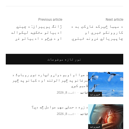
Previous article
Next article
د مېټا ځیرکه غاړکۍ به د
ژانګ یوییران: د چیني
کاروونکو خبرې او
ادبیاتو مخکښه لیکواله
چاپېریالي غږونه ثبتوي
او د ښځو د ادبیاتو غږ
نور تازه موضوعات
د هوا او اوبو دواړو لپاره نوی روباټ؛ د
مرغانو په څېر الوتنه او د کبانو په څېر
لامبو کوي
تاند
-
اګست 8, 2026
خبرونه
د زړه د حملې مهم عوامل څه دي؟
تاند
-
اګست 8, 2026
خبرونه