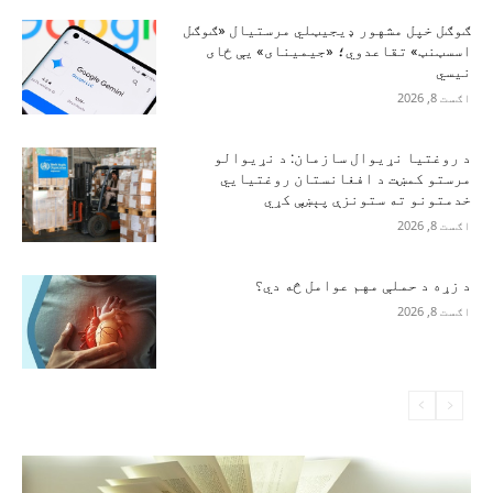
ګوګل خپل مشهور ډیجیټلي مرستیال «ګوګل
اسسټنټ» تقاعدوي؛ «جیمینای» یې ځای
نیسي
اګست 8, 2026
د روغتیا نړیوال سازمان: د نړیوالو
مرستو کمښت د افغانستان روغتیايي
خدمتونو ته ستونزې پېښې کړي
اګست 8, 2026
د زړه د حملې مهم عوامل څه دي؟
اګست 8, 2026