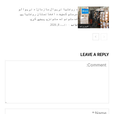
د روغتیا نړیوال سازمان: د نړیوالو
مرستو کمښت د افغانستان روغتیايي
خدمتونو ته ستونزې پېښې کړي
تاند
-
اګست 8, 2026
خبرونه
LEAVE A REPLY
Comment:
me:*