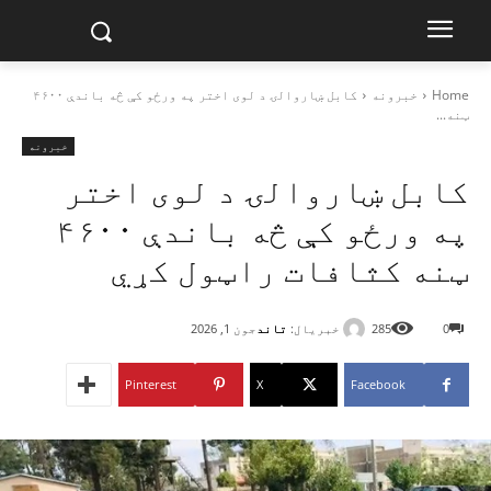
Home
خبرونه
کابل ښاروالۍ د لوی اختر په ورځو کې څه باندې ۴۶۰۰
ټنه...
خبرونه
کابل ښاروالۍ د لوی اختر
په ورځو کې څه باندې ۴۶۰۰
ټنه کثافات راټول کړي
خبریال:
تاند
0
285
جون 1, 2026
Pinterest
X
Facebook