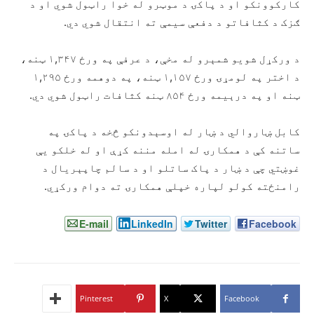
کارکوونکو او د پاکۍ د موټرو له خوا راټول شوي او د
ګزک د کثافاتو د دفعې سیمې ته انتقال شوي دي.
د ورکړل شویو شمېرو له مخې، د عرفې په ورځ ۱,۳۴۷ ټنه،
د اختر په لومړۍ ورځ ۱,۱۵۷ ټنه، په دوهمه ورځ ۱,۲۹۵
ټنه او په درېیمه ورځ ۸۵۴ ټنه کثافات راټول شوي دي.
کابل ښاروالي د ښار له اوسېدونکو څخه د پاکۍ په
ساتنه کې د همکارۍ له امله مننه کړې او له خلکو یې
غوښتي چې د ښار د پاک ساتلو او د سالم چاپېریال د
رامنځته کولو لپاره خپلې همکارۍ ته دوام ورکړي.
E-mail
LinkedIn
Twitter
Facebook
Pinterest
X
Facebook