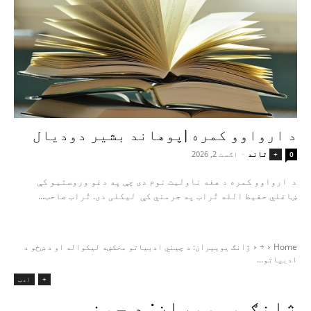
د ارواوو کمره |پوهاند بشیر دودیال
تاند
-
اګست 2, 2026
+
0
د ارواوو کمره د هغه ناولیت نوم دی چې په دغو وروستیو کې
ښاغلي حفیظ الله تُراب په جرمني کې لیکلی دی. تُراب صاحب...