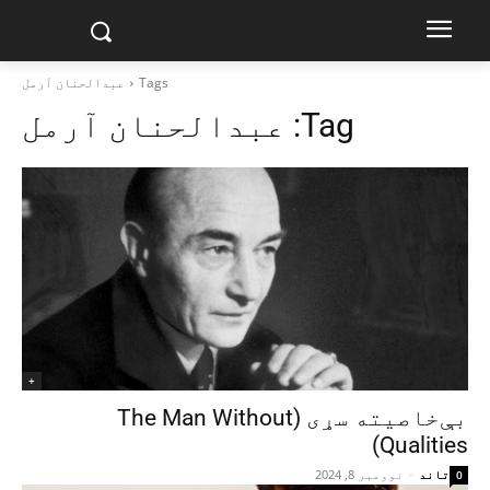
Tags
عبدالحنان آرمل
Tag:
عبدالحنان آرمل
+
بې‌خاصیته سړی (The Man Without
Qualities)
تاند
-
نوومبر 8, 2024
0