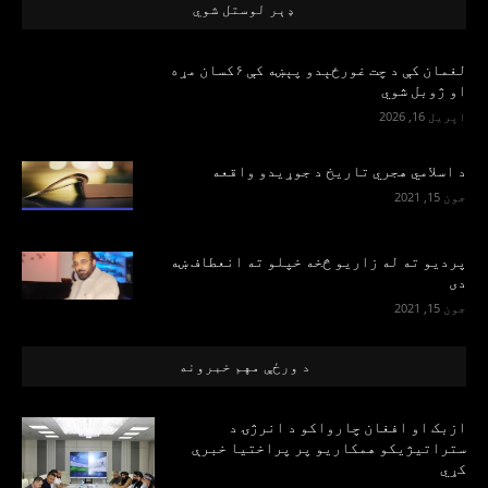
ډېر لوستل شوي
لغمان کې د چت غورځېدو پېښه کې ۶کسان مړه
او ژوبل شوي
اپریل 16, 2026
د اسلامي هجري تاریخ د جوړیدو واقعه
جون 15, 2021
پرديو ته له زاريو څخه خپلو ته انعطاف ښه
دی
جون 15, 2021
د ورځې مهم خبرونه
ازبک او افغان چارواکو د انرژۍ د
ستراتیژیکو همکاریو پر پراختیا خبرې
کړي