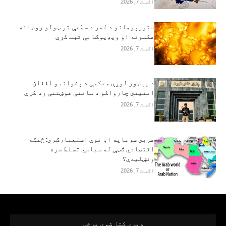
اګست 7, 2026
ستورپوهانو د لمر د سطحې تر ټولو روښانه
عکسونه او ویډیوګانې ثبت کړې
اګست 7, 2026
د پېښور لوړې محکمې د پخوانیو افغان
امنیتي چارواکو د ساتنې غوښتنې رد کړې
اګست 7, 2026
عربي سرمایه او نوې استعمارګري: څنګه
اقتصادي ګټې له سیاسي تسلط سره
ونښلیدې؟
اګست 7, 2026
ډېرې کتل شوې برخې