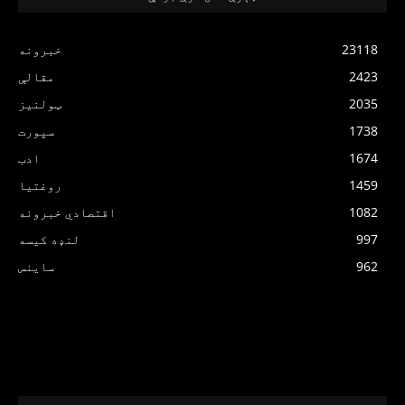
23118
خبرونه
2423
مقالې
2035
ټولنیز
1738
سپورت
1674
ادب
1459
روغتیا
1082
اقتصادي خبرونه
997
لنډه کیسه
962
ساینس