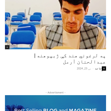
+
په لرغوني هند کې ژبپوهنه |
عبدالحنان آرمل
تاند
-
مې 23, 2024
0
- Advertisment -