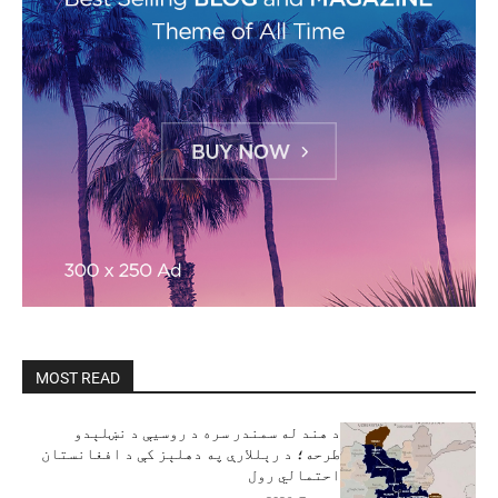
MOST READ
د هند له سمندر سره د روسیې د نښلېدو
طرحه؛ د رېللارې په دهلېز کې د افغانستان
احتمالي رول