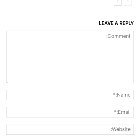
LEAVE A REPLY
Comment:
me:*
ail:*
ite: