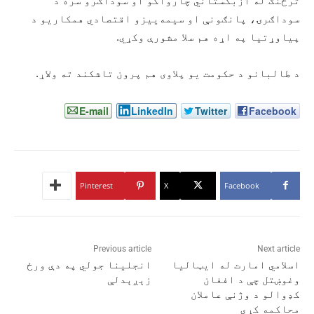
ترڅنګ له ازبکستاني چارواکو او سوداګرو سره د
سوداګرۍ، پانګونې او سیمه‌ییزو اقتصادي همکاریو د
پیاوړتیا په اړه هم سلا مشورې وکړي.
د طالبانو د حکومت یو پلاوی هم پرون تاشکند ته ولاړ.
E-mail
LinkedIn
Twitter
Facebook
Pinterest
X
Facebook
Previous article
Next article
اسلامي امارت له ایټالیا
انجلینا جولي په دې ورځ
وغوښتل چې د افغان
زېږېدلې
کډوالو د وژنې عاملان
محاکمه کړي