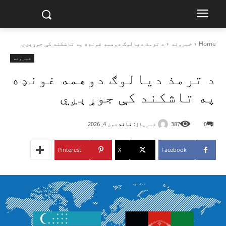
Home
خبرونه
د ترمذ دیالوګ دوهمه غونډه په تاشکند کې جوړېږي
خبرونه
د ترمذ دیالوګ دوهمه غونډه
په تاشکند کې جوړېږي
خبریال:
تاند
0
387
جون 4, 2026
Pinterest
X
Facebook