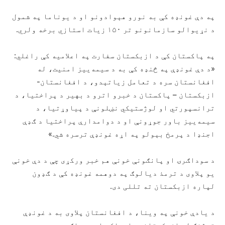
په دې غونډه کې به نورو هېوادونو او د یوناما په شمول
د نړیوالو سازمانونو تر ۱۵۰ زیات استازي برخه ولري.
په پاکستان کې د ازبکستان سفارت په اعلامیه کې راغلي:
«د دې غونډې په څنډه کې به د سیمه‌ییز امنیت، له
افغانستان سره د تعامل زیاتېدو، د افغانستان-
ازبکستان – پاکستان د خبرو اترو د بهیر د پراختیا، د
ترانسپورتي او لوژستیکي نښلونې د پیاوړتیا، د
سیمه‌ییز باور جوړونې او د دوامدارې پراختیا د ګډې
اجنډا د پرمخ بېولو په اړه غونډې ترسره شي.»
د سوداګرۍ او پانګونې خونې هم خبر ورکړی چې د دې خونې
یو پلاوی د ترمذ دیالوګ په دوهمه غونډه کې د ګډون
لپاره ازبکستان ته تللی دی.
د یادې خونې په وینا، د افغانستان پلاوی به د غونډې