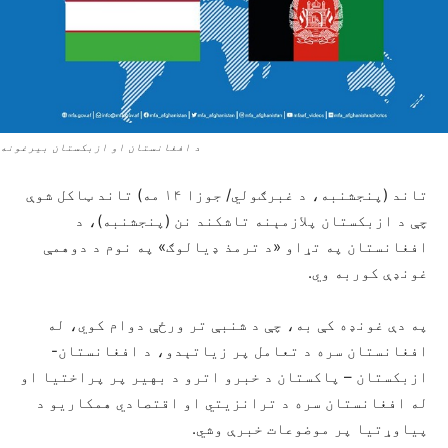
د افغانستان او ازبکستان بیرغونه
تاند (پنجشنبه، د غبرګولي/ جوزا ۱۴ مه) تاند ټاکل شوې
چې د ازبکستان پلازمېنه تاشکند نن (پنجشنبه)، د
افغانستان په تړاو «د ترمذ ډیالوګ» په نوم د دوهمې
غونډې کوربه وي.
په دې غونډه کې به، چې د شنبې تر ورځې دوام کوي، له
افغانستان سره د تعامل پر زیاتېدو، د افغانستان-
ازبکستان – پاکستان د خبرو اترو د بهیر پر پراختیا او
له افغانستان سره د ترانزیتي او اقتصادي همکاریو د
پیاوړتیا پر موضوعات خبرې وشي.