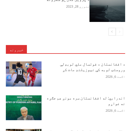
جنوري 28, 2023
خبرونه
د افغانستان د فوتسال ملي لوبډلې
وروستۍ لوبه کې نیوزیلنډ مات کړ
اګست 6, 2026
اندرابي: له افغانستان سره مونږ هم جګړه
نه غواړو
اګست 6, 2026