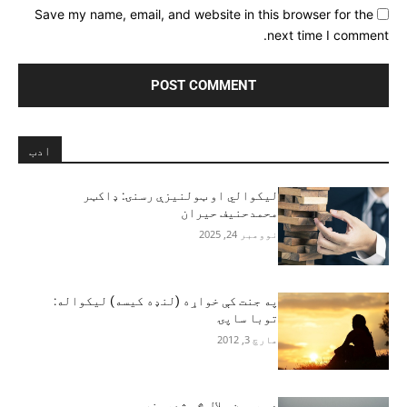
Save my name, email, and website in this browser for the
next time I comment.
ادب
لیکوالي او ټولنيزې رسنۍ: ډاکټر
محمدحنيف حيران
نوومبر 24, 2025
په جنت کې خواړه (لنډه کیسه) لیکواله:
توبا ساپۍ
مارچ 3, 2012
د پروین ملال څو شعرونه