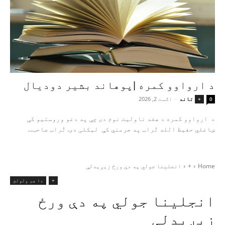
د ارواوو کمره |پوهاند بشیر دودیال
تاند
-
اګست 2, 2026
+
0
د ارواوو کمره د هغه ناولیت نوم دی چې په دغو وروستیو کې
ښاغلي حفیظ الله تُراب په جرمني کې لیکلی دی. تُراب صاحب...