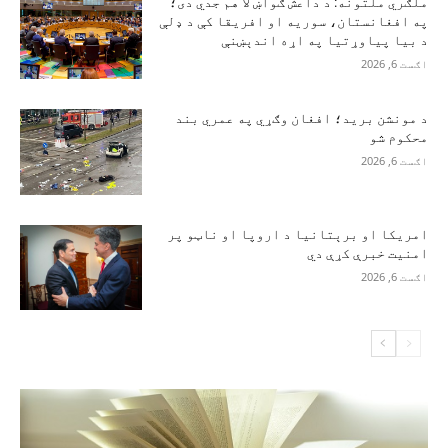
ملګري ملتونه: د داعش ګواښ لا هم جدي دی؛
په افغانستان، سوریه او افریقا کې د ډلې
د بیا پیاوړتیا په اړه اندېښنې
اګست 6, 2026
د مونشن برید؛ افغان وګړي په عمري بند
محکوم شو
اګست 6, 2026
امریکا او برېتانیا د اروپا او ناټو پر
امنیت خبرې کړې دي
اګست 6, 2026