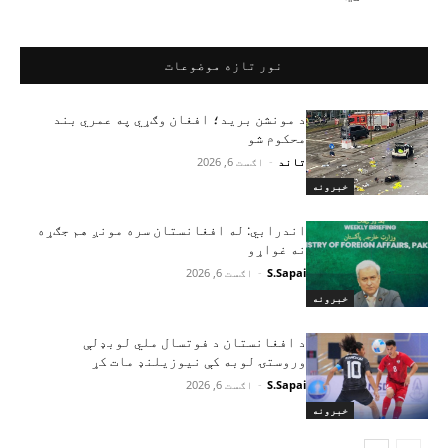
نور تازه موضوعات
د مونشن برید؛ افغان وګړي په عمري بند
محکوم شو
تاند
-
اګست 6, 2026
خبرونه
اندرابي: له افغانستان سره مونږ هم جګړه
نه غواړو
S.Sapai
-
اګست 6, 2026
خبرونه
د افغانستان د فوتسال ملي لوبډلې
وروستۍ لوبه کې نیوزیلنډ مات کړ
S.Sapai
-
اګست 6, 2026
خبرونه